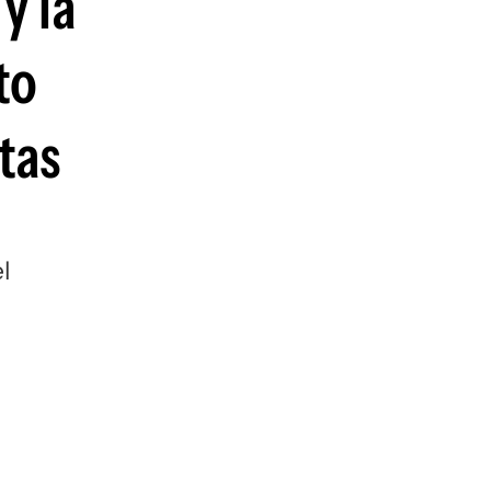
y la
to
tas
l