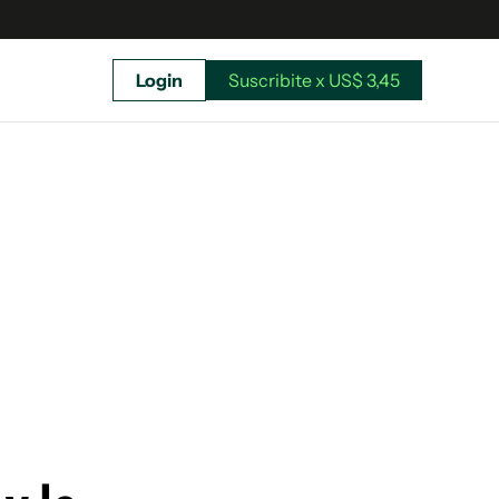
Login
Suscribite x US$ 3,45
uscríbete ahora a El Observador y elegí hasta
donde llegar.
Suscribite x US$ 3,45