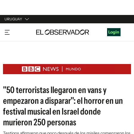
URUGUAY
URUGUAY
Login
ARGENTINA
ESPAÑA
ESTADOS UNIDOS
"50 terroristas llegaron en vans y
empezaron a disparar": el horror en un
festival musical en Israel donde
murieron 250 personas
Testigos afirmaron que poco después de los misiles comenzaron los