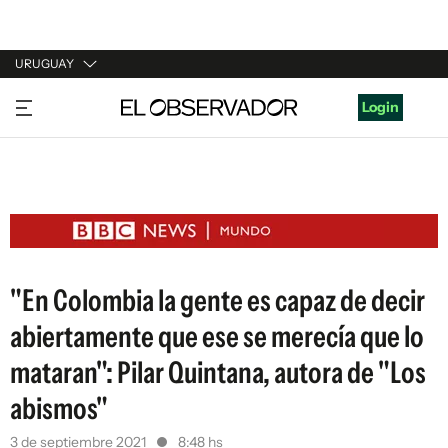
URUGUAY
URUGUAY
Login
ARGENTINA
ESPAÑA
ESTADOS UNIDOS
"En Colombia la gente es capaz de decir
abiertamente que ese se merecía que lo
mataran": Pilar Quintana, autora de "Los
abismos"
3 de septiembre 2021
8:48 hs