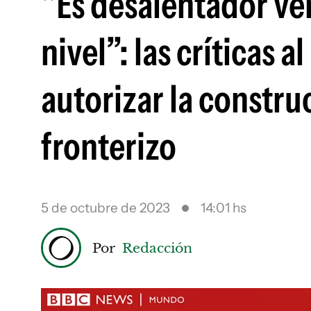
"Es desalentador ver
nivel”: las críticas 
autorizar la constr
fronterizo
5 de octubre de 2023
14:01 hs
Por
Redacción