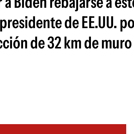
 a Biden rebajarse a est
al presidente de EE.UU. p
ucción de 32 km de muro