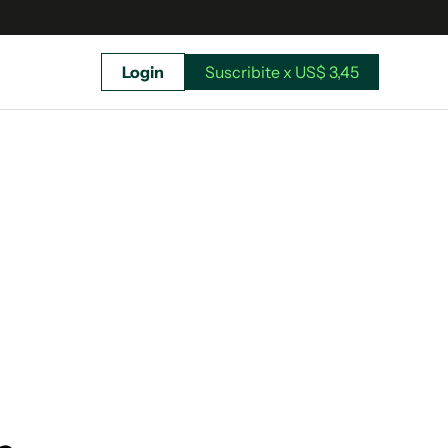
Login
Suscribite x US$ 3,45
uscríbete ahora a El Observador y elegí hasta
donde llegar.
Suscribite x US$ 3,45