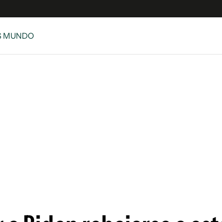
S MUNDO
e
S
n
es
Siguenos en:
 y Legales
es especiales
ciones
ters
ina
 Unidos