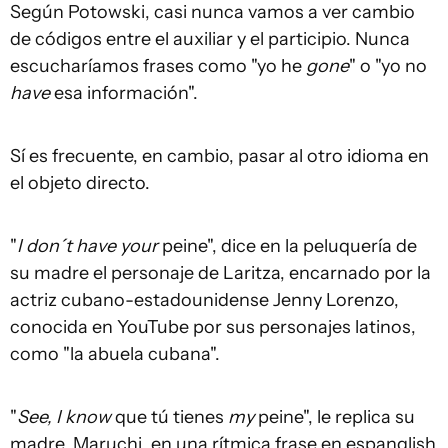
Según Potowski, casi nunca vamos a ver cambio
de códigos entre el auxiliar y el participio. Nunca
escucharíamos frases como "yo he
gone
" o "yo no
have
esa información".
Sí es frecuente, en cambio, pasar al otro idioma en
el objeto directo.
"
I don´t have your
peine", dice en la peluquería de
su madre el personaje de Laritza, encarnado por la
actriz cubano-estadounidense Jenny Lorenzo,
conocida en YouTube por sus personajes latinos,
como "la abuela cubana".
"
See, I know
que tú tienes
my
peine", le replica su
madre, Maruchi, en una rítmica frase en espanglish