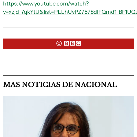
https://www.youtube.com/watch?
v=xzjd_7qkYtU&list=PLLhUyPZ7578dIFQmd1_BF1U
MAS NOTICIAS DE NACIONAL