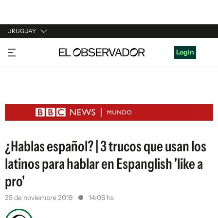
URUGUAY
URUGUAY
Login
ARGENTINA
ESPAÑA
ESTADOS UNIDOS
¿Hablas español? | 3 trucos que usan los
latinos para hablar en Espanglish 'like a
pro'
25 de noviembre 2019
14:06 hs