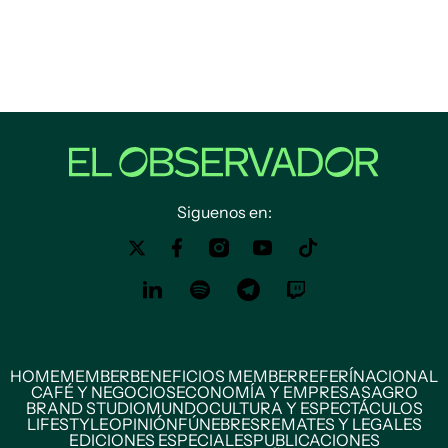
Siguenos en:
HOME
MEMBER
BENEFICIOS MEMBER
REFERÍ
NACIONAL
CAFÉ Y NEGOCIOS
ECONOMÍA Y EMPRESAS
AGRO
BRAND STUDIO
MUNDO
CULTURA Y ESPECTÁCULOS
LIFESTYLE
OPINIÓN
FÚNEBRES
REMATES Y LEGALES
EDICIONES ESPECIALES
PUBLICACIONES