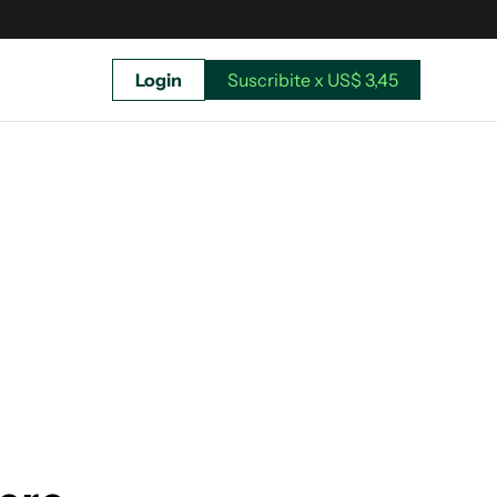
Login
Suscribite x US$ 3,45
uscríbete ahora a El Observador y elegí hasta
donde llegar.
Suscribite x US$ 3,45