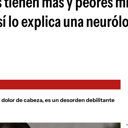
s tienen más y peores m
í lo explica una neuról
olor de cabeza, es un desorden debilitante