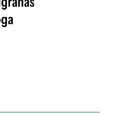
igrañas
oga