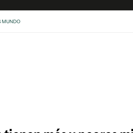
S MUNDO
e
S
n
es
Siguenos en:
 y Legales
es especiales
ciones
ters
ina
 Unidos