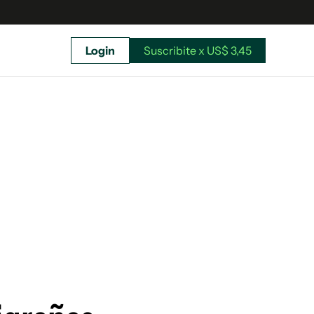
Login
Suscribite x US$ 3,45
uscríbete ahora a El Observador y elegí hasta
donde llegar.
Suscribite x US$ 3,45