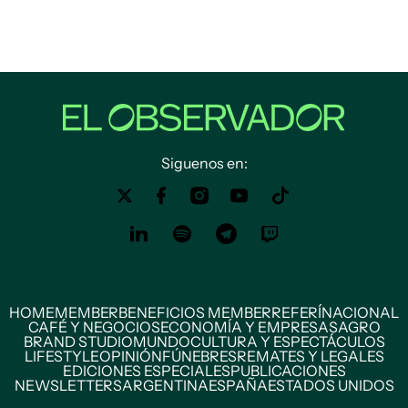
Siguenos en:
HOME
MEMBER
BENEFICIOS MEMBER
REFERÍ
NACIONAL
CAFÉ Y NEGOCIOS
ECONOMÍA Y EMPRESAS
AGRO
BRAND STUDIO
MUNDO
CULTURA Y ESPECTÁCULOS
LIFESTYLE
OPINIÓN
FÚNEBRES
REMATES Y LEGALES
EDICIONES ESPECIALES
PUBLICACIONES
NEWSLETTERS
ARGENTINA
ESPAÑA
ESTADOS UNIDOS