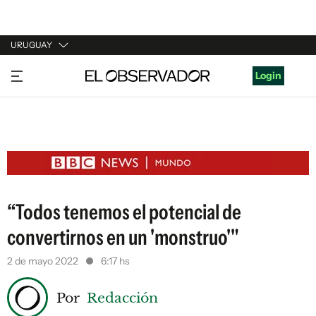
URUGUAY
URUGUAY
Login
ARGENTINA
ESPAÑA
ESTADOS UNIDOS
“Todos tenemos el potencial de
convertirnos en un 'monstruo'"
2 de mayo 2022
6:17 hs
Por
Redacción