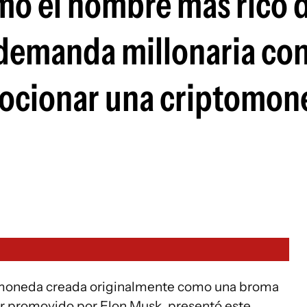
mo el hombre más rico 
demanda millonaria con
ocionar una criptomon
tomoneda creada originalmente como una broma
er promovido por Elon Musk, presentó este