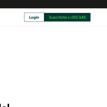
Login
Suscribite x US$ 3,45
uscríbete ahora a El Observador y elegí hasta
donde llegar.
Suscribite x US$ 3,45