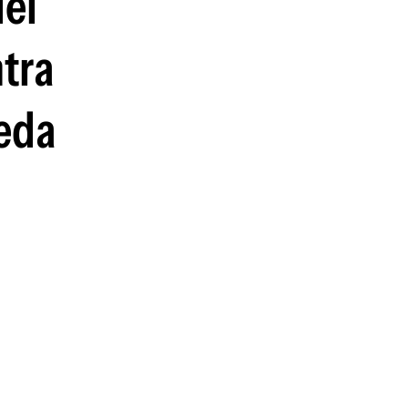
del
tra
eda