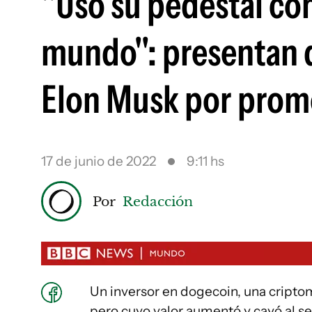
"Usó su pedestal co
mundo": presentan 
Elon Musk por prom
17 de junio de 2022
9:11 hs
Por
Redacción
Un inversor en dogecoin, una crip
pero cuyo valor aumentó y cayó al s