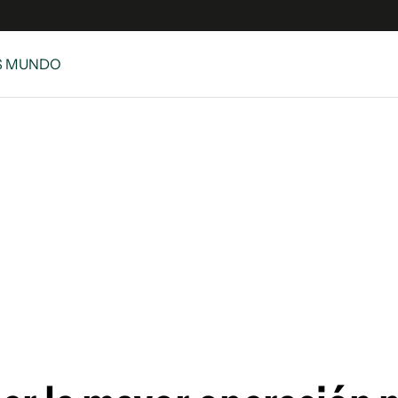
S MUNDO
e
S
n
es
Siguenos en:
 y Legales
es especiales
ciones
ters
ina
 Unidos