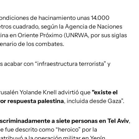
ondiciones de hacinamiento unas 14.000
ros cuadrado, según la Agencia de Naciones
tina en Oriente Próximo (UNRWA, por sus siglas
scenario de los combates.
es acabar con “infraestructura terrorista” y
rusalén Yolande Knell advirtió que
"existe el
or respuesta palestina
, incluida desde Gaza”.
discriminadamente a siete personas en Tel Aviv
,
ue fue descrito como “heroico” por la
tribuyó a la operación militar en Yenín.