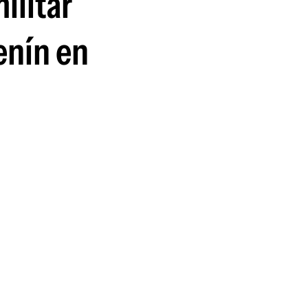
ilitar
enín en