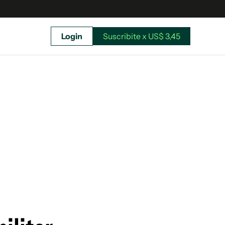
Login
Suscribite x US$ 3,45
uscríbete ahora a El Observador y elegí hasta
donde llegar.
Suscribite x US$ 3,45