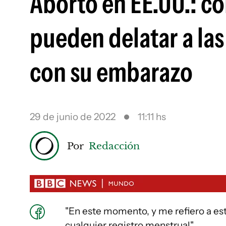
Aborto en EE.UU.: có
pueden delatar a la
con su embarazo
29 de junio de 2022
11:11 hs
Por
Redacción
"En este momento, y me refiero a este
cualquier registro menstrual".