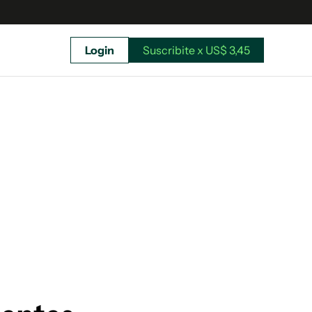
Login
Suscribite x US$ 3,45
uscríbete ahora a El Observador y elegí hasta
donde llegar.
Suscribite x US$ 3,45