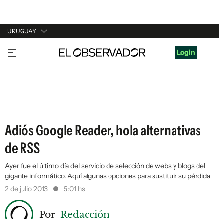
URUGUAY
URUGUAY
Login
ARGENTINA
ESPAÑA
ESTADOS UNIDOS
Adiós Google Reader, hola alternativas
de RSS
Ayer fue el último día del servicio de selección de webs y blogs del
gigante informático. Aquí algunas opciones para sustituir su pérdida
2 de julio 2013
5:01 hs
Por
Redacción