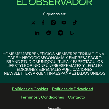
Siguenos en:
HOME
MEMBER
BENEFICIOS MEMBER
REFERÍ
NACIONAL
CAFÉ Y NEGOCIOS
ECONOMÍA Y EMPRESAS
AGRO
BRAND STUDIO
MUNDO
CULTURA Y ESPECTÁCULOS
LIFESTYLE
OPINIÓN
FÚNEBRES
REMATES Y LEGALES
EDICIONES ESPECIALES
PUBLICACIONES
NEWSLETTERS
ARGENTINA
ESPAÑA
ESTADOS UNIDOS
Políticas de Cookies
Políticas de Privacidad
Términos y Condiciones
Contacto