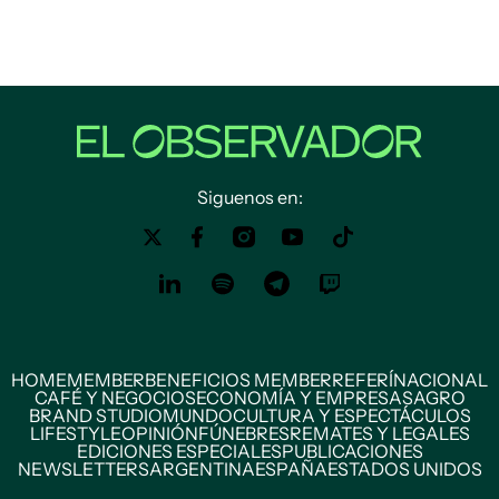
Siguenos en:
HOME
MEMBER
BENEFICIOS MEMBER
REFERÍ
NACIONAL
CAFÉ Y NEGOCIOS
ECONOMÍA Y EMPRESAS
AGRO
BRAND STUDIO
MUNDO
CULTURA Y ESPECTÁCULOS
LIFESTYLE
OPINIÓN
FÚNEBRES
REMATES Y LEGALES
EDICIONES ESPECIALES
PUBLICACIONES
NEWSLETTERS
ARGENTINA
ESPAÑA
ESTADOS UNIDOS