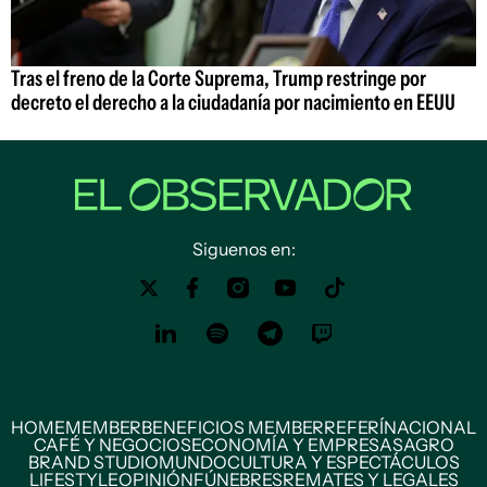
Tras el freno de la Corte Suprema, Trump restringe por
decreto el derecho a la ciudadanía por nacimiento en EEUU
Siguenos en:
HOME
MEMBER
BENEFICIOS MEMBER
REFERÍ
NACIONAL
CAFÉ Y NEGOCIOS
ECONOMÍA Y EMPRESAS
AGRO
BRAND STUDIO
MUNDO
CULTURA Y ESPECTÁCULOS
LIFESTYLE
OPINIÓN
FÚNEBRES
REMATES Y LEGALES