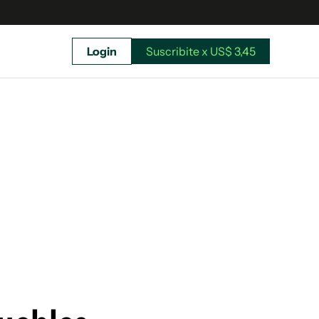
Login
Suscribite x US$ 3,45
uscríbete ahora a El Observador y elegí hasta
donde llegar.
Suscribite x US$ 3,45