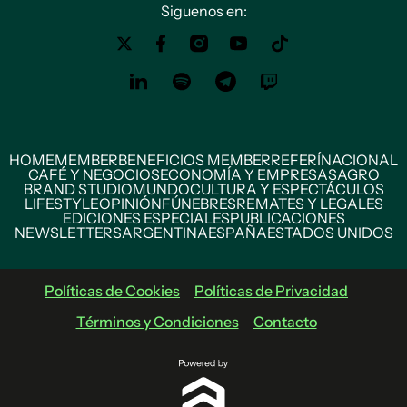
Siguenos en:
HOME
MEMBER
BENEFICIOS MEMBER
REFERÍ
NACIONAL
CAFÉ Y NEGOCIOS
ECONOMÍA Y EMPRESAS
AGRO
BRAND STUDIO
MUNDO
CULTURA Y ESPECTÁCULOS
LIFESTYLE
OPINIÓN
FÚNEBRES
REMATES Y LEGALES
EDICIONES ESPECIALES
PUBLICACIONES
NEWSLETTERS
ARGENTINA
ESPAÑA
ESTADOS UNIDOS
Políticas de Cookies
Políticas de Privacidad
Términos y Condiciones
Contacto