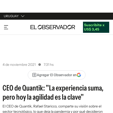
URUGUAY
Suscribite x
URUGUAY
US$ 3,45
ARGENTINA
ESPAÑA
ESTADOS UNIDOS
4 de noviembre 2021
7:31 hs
Agregar El Observador en
CEO de Quantik: "La experiencia suma,
pero hoy la agilidad es la clave"
El CEO de Quantik, Rafael Staricco, comparte su visión sobre el
sector tecnológico, lo que deja la pandemia y por qué decidieron