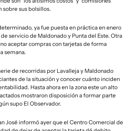
nde son "los altísimos costos" y "comisiones
 sobre sus bolsillos.
determinado, ya fue puesta en práctica en enero
 de servicio de Maldonado y Punta del Este. Otra
 no aceptar compras con tarjetas de forma
 la semana.
rie de recorridas por Lavalleja y Maldonado
iantes de la situación y conocer cuánto inciden
ntabilidad. Hasta ahora en la zona este un alto
actados mostraron disposición a formar parte
según supo
El Observador.
San José informó ayer que el Centro Comercial de
dad de dejar de aceptar la tarjeta dé debito