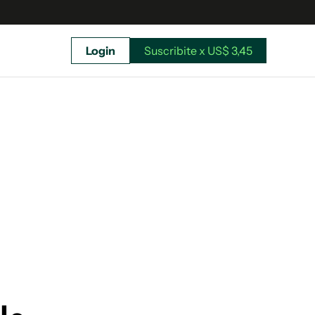
Login
Suscribite x US$ 3,45
uscríbete ahora a El Observador y elegí hasta
donde llegar.
Suscribite x US$ 3,45