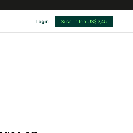
Login
Suscribite x US$ 3,45
uscríbete ahora a El Observador y elegí hasta
donde llegar.
Suscribite x US$ 3,45