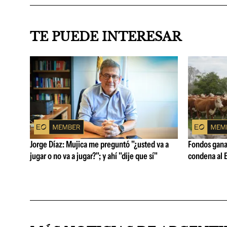
TE PUEDE INTERESAR
Jorge Díaz: Mujica me preguntó "¿usted va a
Fondos ganad
jugar o no va a jugar?"; y ahí "dije que sí"
condena al E