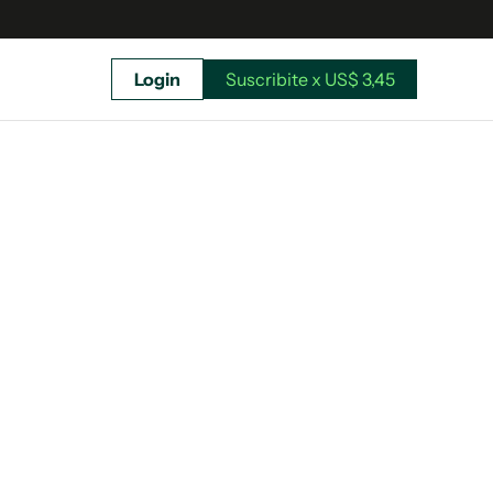
Login
Suscribite x US$ 3,45
uscríbete ahora a El Observador y elegí hasta
donde llegar.
Suscribite x US$ 3,45