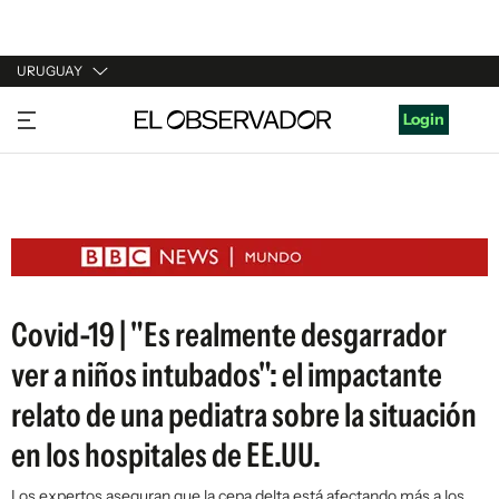
URUGUAY
URUGUAY
Login
ARGENTINA
ESPAÑA
ESTADOS UNIDOS
Covid-19 | "Es realmente desgarrador
ver a niños intubados": el impactante
relato de una pediatra sobre la situación
en los hospitales de EE.UU.
Los expertos aseguran que la cepa delta está afectando más a los