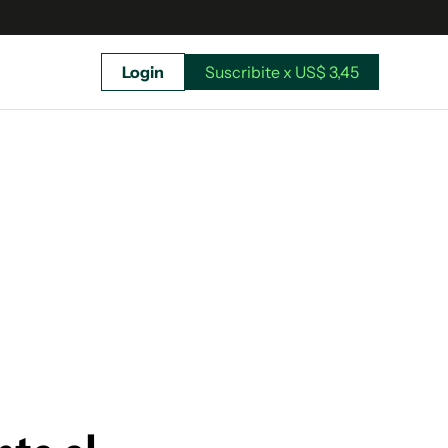
Login
Suscribite x US$ 3,45
uscríbete ahora a El Observador y elegí hasta
donde llegar.
Suscribite x US$ 3,45