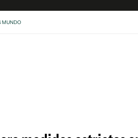
S MUNDO
e
S
n
es
Siguenos en:
 y Legales
es especiales
ciones
ters
ina
 Unidos