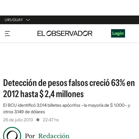
URUGUAY
URUGUAY
Login
ARGENTINA
ESPAÑA
ESTADOS UNIDOS
Detección de pesos falsos creció 63% en
2012 hasta $ 2,4 millones
El BCU identificó 3.014 billetes apócrifos –la mayoría de $ 1.000– y
otros 3.149 de dólares
26 de julio 2013
22:47 hs
Por
Redacción