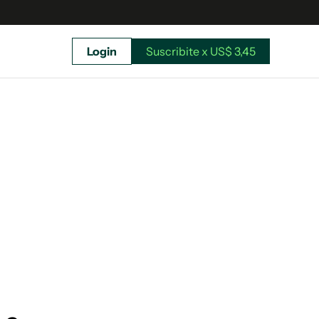
Login
Suscribite x US$ 3,45
uscríbete ahora a El Observador y elegí hasta
donde llegar.
Suscribite x US$ 3,45