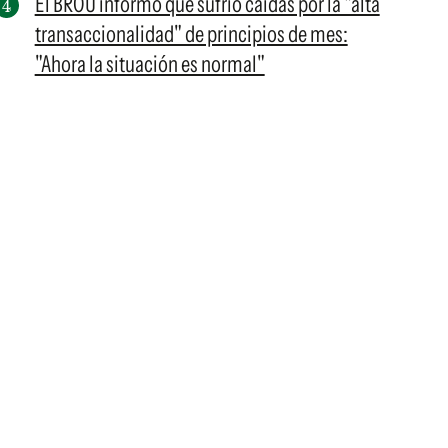
El BROU informó que sufrió caídas por la "alta
transaccionalidad" de principios de mes:
"Ahora la situación es normal"