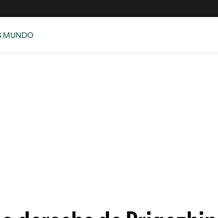
S MUNDO
e
S
n
es
Siguenos en:
 y Legales
es especiales
ciones
ters
ina
 Unidos