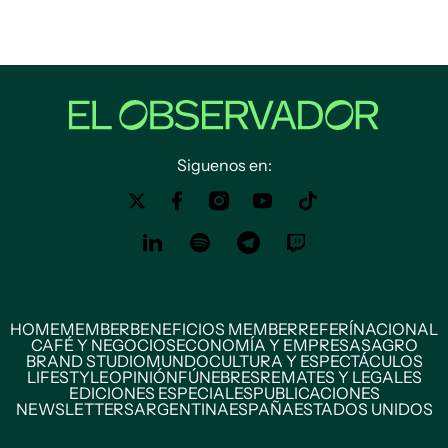
Siguenos en:
HOME
MEMBER
BENEFICIOS MEMBER
REFERÍ
NACIONAL
CAFÉ Y NEGOCIOS
ECONOMÍA Y EMPRESAS
AGRO
BRAND STUDIO
MUNDO
CULTURA Y ESPECTÁCULOS
LIFESTYLE
OPINIÓN
FÚNEBRES
REMATES Y LEGALES
EDICIONES ESPECIALES
PUBLICACIONES
NEWSLETTERS
ARGENTINA
ESPAÑA
ESTADOS UNIDOS