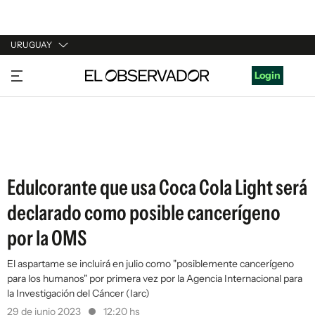
URUGUAY
URUGUAY
Login
ARGENTINA
ESPAÑA
ESTADOS UNIDOS
Edulcorante que usa Coca Cola Light será
declarado como posible cancerígeno
por la OMS
El aspartame se incluirá en julio como "posiblemente cancerígeno
para los humanos" por primera vez por la Agencia Internacional para
la Investigación del Cáncer (Iarc)
29 de junio 2023
12:20 hs