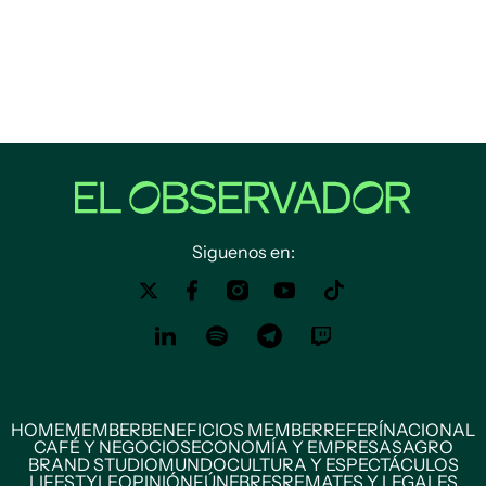
Siguenos en:
HOME
MEMBER
BENEFICIOS MEMBER
REFERÍ
NACIONAL
CAFÉ Y NEGOCIOS
ECONOMÍA Y EMPRESAS
AGRO
BRAND STUDIO
MUNDO
CULTURA Y ESPECTÁCULOS
LIFESTYLE
OPINIÓN
FÚNEBRES
REMATES Y LEGALES