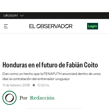
URUGUAY
URUGUAY
Login
ARGENTINA
ESPAÑA
ESTADOS UNIDOS
Honduras en el futuro de Fabián Coito
Dan como un hecho que la FENAFUTH anunciará dentro de unos
días la contratación del entrenador uruguayo
11 de febrero 2019
5:02 hs
Por
Redacción