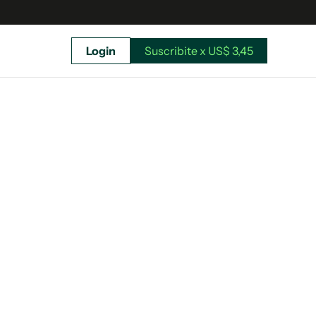
Login
Suscribite x US$ 3,45
uscríbete ahora a El Observador y elegí hasta
donde llegar.
Suscribite x US$ 3,45