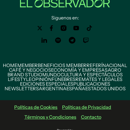
Siguenos en:
HOME
MEMBER
BENEFICIOS MEMBER
REFERÍ
NACIONAL
CAFÉ Y NEGOCIOS
ECONOMÍA Y EMPRESAS
AGRO
BRAND STUDIO
MUNDO
CULTURA Y ESPECTÁCULOS
LIFESTYLE
OPINIÓN
FÚNEBRES
REMATES Y LEGALES
EDICIONES ESPECIALES
PUBLICACIONES
NEWSLETTERS
ARGENTINA
ESPAÑA
ESTADOS UNIDOS
Políticas de Cookies
Políticas de Privacidad
Términos y Condiciones
Contacto