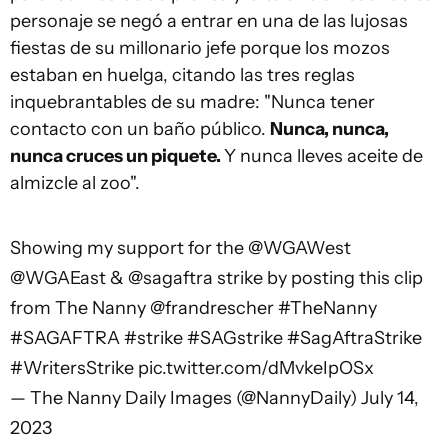
personaje se negó a entrar en una de las lujosas
fiestas de su millonario jefe porque los mozos
estaban en huelga, citando las tres reglas
inquebrantables de su madre: "
Nunca tener
contacto con un baño público.
Nunca, nunca,
nunca cruces un piquete.
Y nunca lleves aceite de
almizcle al zoo".
Showing my support for the
@WGAWest
@WGAEast
&
@sagaftra
strike by posting this clip
from The Nanny
@frandrescher
#TheNanny
#SAGAFTRA
#strike
#SAGstrike
#SagAftraStrike
#WritersStrike
pic.twitter.com/dMvkeIpOSx
— The Nanny Daily Images (@NannyDaily)
July 14,
2023