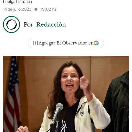
huelga histórica
14 de julio 2023
19:02 hs
Por
Redacción
Agregar El Observador en