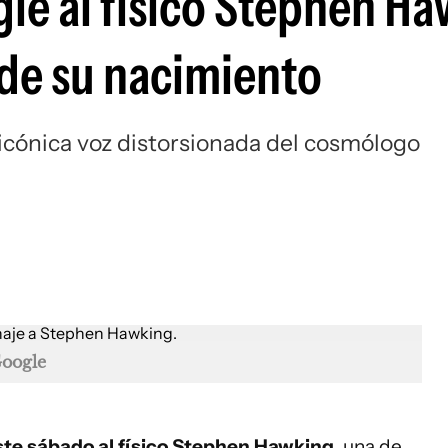
le al físico Stephen H
 de su nacimiento
 icónica voz distorsionada del cosmólogo
oogle
ste sábado al físico Stephen Hawking
, una de