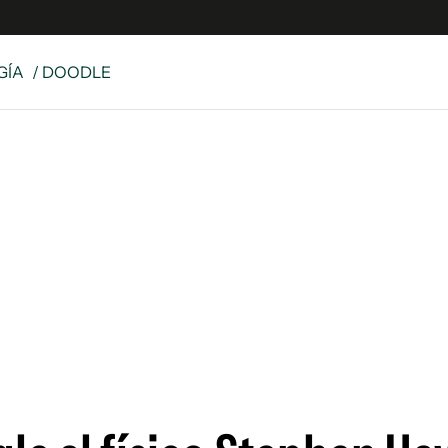
GÍA
/ DOODLE
e
S
n
es
Siguenos en:
 y Legales
es especiales
ciones
ters
ina
 Unidos