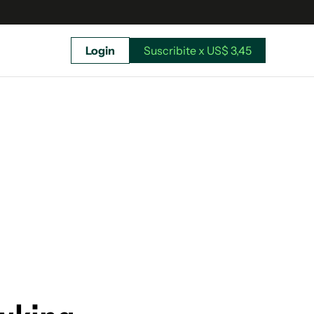
Login
Suscribite x US$ 3,45
uscríbete ahora a El Observador y elegí hasta
donde llegar.
Suscribite x US$ 3,45