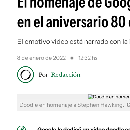
El homenaje de Goog
en el aniversario 80
El emotivo video está narrado con la
8 de enero de 2022
12:32 hs
Por
Redacción
Doodle en homenaje a Stephen Hawking.
G
Google le dedicó un video doodle e