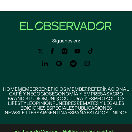
Siguenos en:
HOME
MEMBER
BENEFICIOS MEMBER
REFERÍ
NACIONAL
CAFÉ Y NEGOCIOS
ECONOMÍA Y EMPRESAS
AGRO
BRAND STUDIO
MUNDO
CULTURA Y ESPECTÁCULOS
LIFESTYLE
OPINIÓN
FÚNEBRES
REMATES Y LEGALES
EDICIONES ESPECIALES
PUBLICACIONES
NEWSLETTERS
ARGENTINA
ESPAÑA
ESTADOS UNIDOS
Políticas de Cookies
Políticas de Privacidad