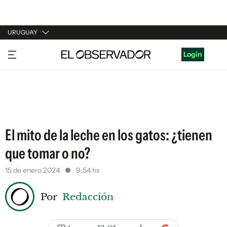
URUGUAY
URUGUAY
Login
ARGENTINA
ESPAÑA
ESTADOS UNIDOS
El mito de la leche en los gatos: ¿tienen
que tomar o no?
15 de enero 2024
9:54 hs
Por
Redacción