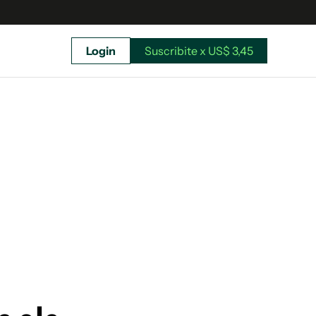
Login
Suscribite x US$ 3,45
uscríbete ahora a El Observador y elegí hasta
donde llegar.
Suscribite x US$ 3,45