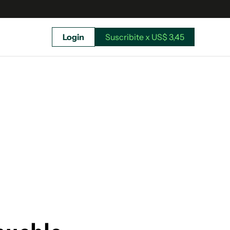
Login
Suscribite x US$ 3,45
uscríbete ahora a El Observador y elegí hasta
donde llegar.
Suscribite x US$ 3,45