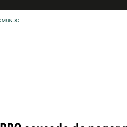
S MUNDO
e
S
n
es
Siguenos en:
 y Legales
es especiales
ciones
ters
ina
 Unidos