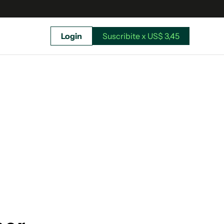
Login
Suscribite x US$ 3,45
uscríbete ahora a El Observador y elegí hasta
donde llegar.
Suscribite x US$ 3,45