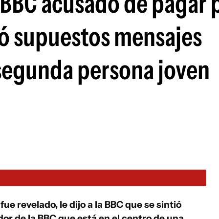
a BBC acusado de pagar 
vió supuestos mensajes
segunda persona joven
e revelado, le dijo a la BBC que se sintió
r de la BBC que está en el centro de una