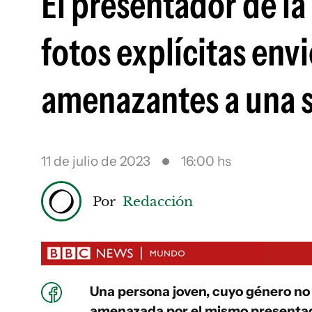
El presentador de l
fotos explícitas en
amenazantes a una 
11 de julio de 2023
16:00 hs
Por
Redacción
Una persona joven, cuyo género no fu
amenazada por el mismo presentado