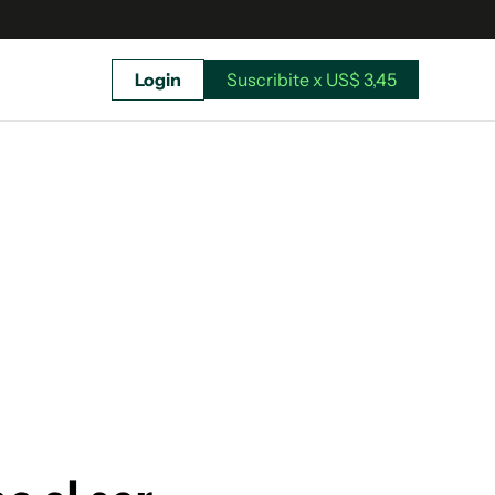
Login
Suscribite x US$ 3,45
uscríbete ahora a El Observador y elegí hasta
donde llegar.
Suscribite x US$ 3,45