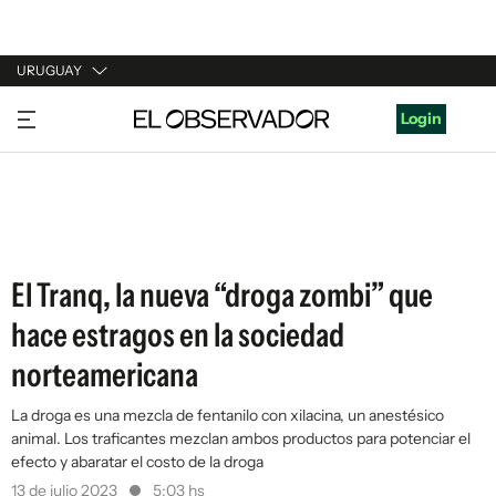
URUGUAY
URUGUAY
Login
ARGENTINA
ESPAÑA
ESTADOS UNIDOS
El Tranq, la nueva “droga zombi” que
hace estragos en la sociedad
norteamericana
La droga es una mezcla de fentanilo con xilacina, un anestésico
animal. Los traficantes mezclan ambos productos para potenciar el
efecto y abaratar el costo de la droga
13 de julio 2023
5:03 hs