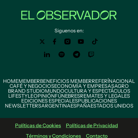
Siguenos en:
HOME
MEMBER
BENEFICIOS MEMBER
REFERÍ
NACIONAL
CAFÉ Y NEGOCIOS
ECONOMÍA Y EMPRESAS
AGRO
BRAND STUDIO
MUNDO
CULTURA Y ESPECTÁCULOS
LIFESTYLE
OPINIÓN
FÚNEBRES
REMATES Y LEGALES
EDICIONES ESPECIALES
PUBLICACIONES
NEWSLETTERS
ARGENTINA
ESPAÑA
ESTADOS UNIDOS
Políticas de Cookies
Políticas de Privacidad
Términos y Condiciones
Contacto