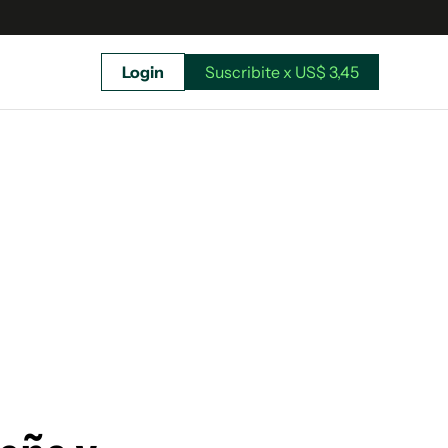
Login
Suscribite x US$ 3,45
uscríbete ahora a El Observador y elegí hasta
donde llegar.
Suscribite x US$ 3,45