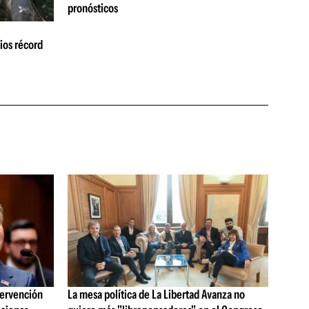
pronósticos
ios récord
tervención
La mesa política de La Libertad Avanza no