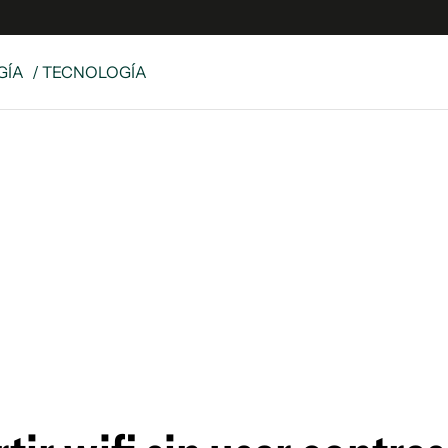
GÍA
/ TECNOLOGÍA
e
S
n
es
Siguenos en:
 y Legales
es especiales
ciones
ters
ina
 Unidos