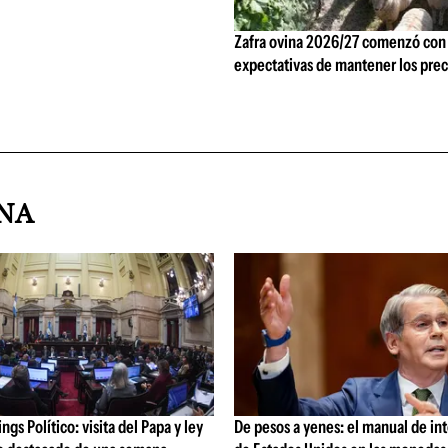
Zafra ovina 2026/27 comenzó con
expectativas de mantener los prec
INA
gs Político: visita del Papa y ley
De pesos a yenes: el manual de in