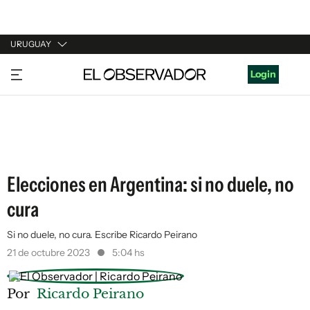
URUGUAY
URUGUAY
Login
ARGENTINA
ESPAÑA
ESTADOS UNIDOS
Elecciones en Argentina: si no duele, no
cura
Si no duele, no cura. Escribe Ricardo Peirano
21 de octubre 2023
5:04 hs
Por
Ricardo Peirano