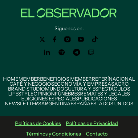
Siguenos en:
HOME
MEMBER
BENEFICIOS MEMBER
REFERÍ
NACIONAL
CAFÉ Y NEGOCIOS
ECONOMÍA Y EMPRESAS
AGRO
BRAND STUDIO
MUNDO
CULTURA Y ESPECTÁCULOS
LIFESTYLE
OPINIÓN
FÚNEBRES
REMATES Y LEGALES
EDICIONES ESPECIALES
PUBLICACIONES
NEWSLETTERS
ARGENTINA
ESPAÑA
ESTADOS UNIDOS
Políticas de Cookies
Políticas de Privacidad
Términos y Condiciones
Contacto