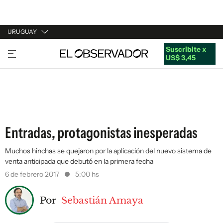
URUGUAY
Suscribite x
URUGUAY
US$ 3,45
ARGENTINA
ESPAÑA
ESTADOS UNIDOS
Entradas, protagonistas inesperadas
Muchos hinchas se quejaron por la aplicación del nuevo sistema de
venta anticipada que debutó en la primera fecha
6 de febrero 2017
5:00 hs
Por
Sebastián Amaya