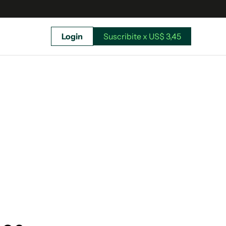
Login
Suscribite x US$ 3,45
uscríbete ahora a El Observador y elegí hasta
donde llegar.
Suscribite x US$ 3,45