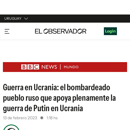
URUGUAY
URUGUAY
Login
ARGENTINA
ESPAÑA
ESTADOS UNIDOS
Guerra en Ucrania: el bombardeado
pueblo ruso que apoya plenamente la
guerra de Putin en Ucrania
13 de febrero 2023
1:18 hs