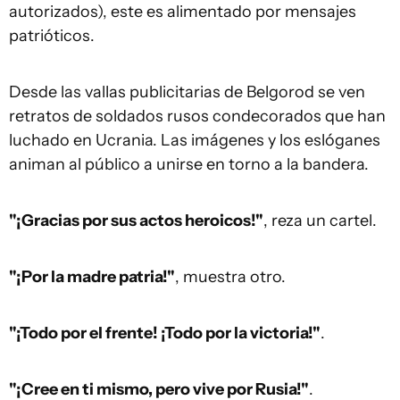
autorizados), este es alimentado por mensajes
patrióticos.
Desde las vallas publicitarias de Belgorod se ven
retratos de soldados rusos condecorados que han
luchado en Ucrania. Las imágenes y los eslóganes
animan al público a unirse en torno a la bandera.
"¡Gracias por
sus
actos heroicos!"
, reza un cartel.
"¡Por la
m
adre
p
atria!"
, muestra otro.
"¡Todo por el frente!
¡
Todo por la victoria!"
.
"¡Cree en ti mismo, pero vive por Rusia!"
.