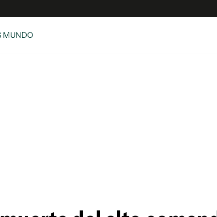
S MUNDO
e
S
n
es
Siguenos en:
 y Legales
es especiales
ciones
ters
ina
 Unidos