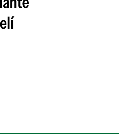
dante
elí