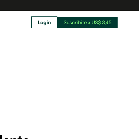
Login
Suscribite x US$ 3,45
uscríbete ahora a El Observador y elegí hasta
donde llegar.
Suscribite x US$ 3,45