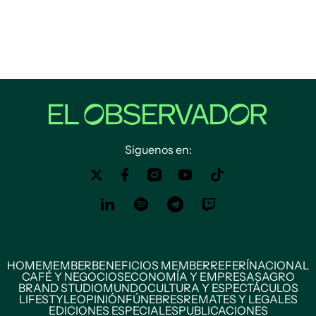
Siguenos en:
HOME
MEMBER
BENEFICIOS MEMBER
REFERÍ
NACIONAL
CAFÉ Y NEGOCIOS
ECONOMÍA Y EMPRESAS
AGRO
BRAND STUDIO
MUNDO
CULTURA Y ESPECTÁCULOS
LIFESTYLE
OPINIÓN
FÚNEBRES
REMATES Y LEGALES
EDICIONES ESPECIALES
PUBLICACIONES