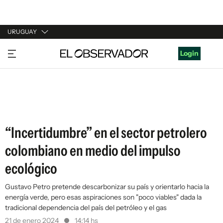
URUGUAY
URUGUAY
Login
ARGENTINA
ESPAÑA
ESTADOS UNIDOS
“Incertidumbre” en el sector petrolero
colombiano en medio del impulso
ecológico
Gustavo Petro pretende descarbonizar su país y orientarlo hacia la
energía verde, pero esas aspiraciones son "poco viables" dada la
tradicional dependencia del país del petróleo y el gas
21 de enero 2024
14:14 hs