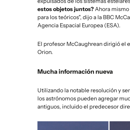
expulsados de los sistemas estelares
estos objetos
junt
o
s?
Ahora mismo 
para los teóricos", dijo a la BBC McCa
Agencia Espacial Europea (ESA).
El profesor McCaughrean dirigió el 
Orion.
Mucha información nueva
Utilizando la notable resolución y s
los astrónomos pueden agregar much
antiguos, incluido el predecesor dir