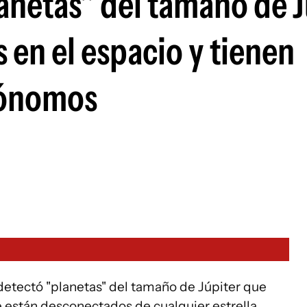
anetas" del tamaño de J
s en el espacio y tienen
trónomos
etectó "planetas" del tamaño de Júpiter que
e están desconectados de cualquier estrella.