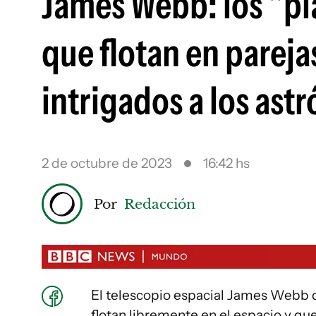
James Webb: los "pl
que flotan en pareja
intrigados a los as
2 de octubre de 2023
16:42 hs
Por
Redacción
El telescopio espacial James Webb d
flotan libremente en el espacio y qu