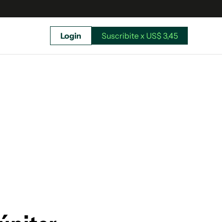
Login
Suscribite x US$ 3,45
uscríbete ahora a El Observador y elegí hasta
donde llegar.
Suscribite x US$ 3,45