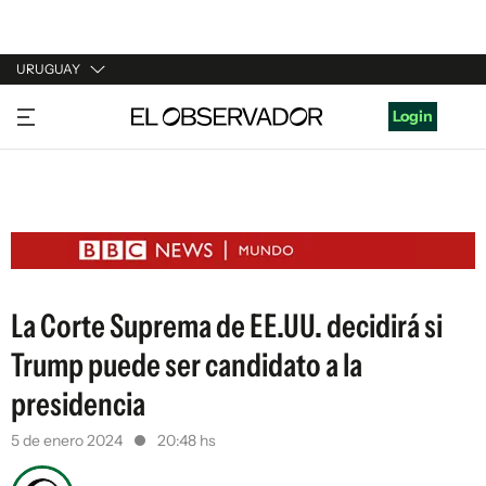
URUGUAY
URUGUAY
Login
ARGENTINA
ESPAÑA
ESTADOS UNIDOS
La Corte Suprema de EE.UU. decidirá si
Trump puede ser candidato a la
presidencia
5 de enero 2024
20:48 hs