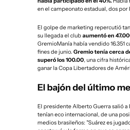
había participado en el 40%.
Había 
en el campeonato estadual, dos por la
El golpe de marketing repercutió tam
su llegada el club
aumentó en 47.000
GremioManía había vendido 16.351 c
fines de junio.
Gremio tenía cerca d
superó los 100.00
, una cifra históri
ganar la Copa Libertadores de Améri
El bajón del último m
El presidente Alberto Guerra salió a
tenían eco internacional, de una posi
medios brasileños: "Suárez es jugado