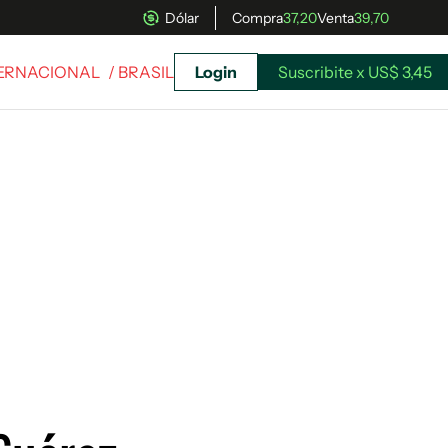
Dólar
Compra
37,20
Venta
39,70
TERNACIONAL
/ BRASIL
Login
Suscribite x US$ 3,45
uscríbete ahora a El Observador y elegí hasta
donde llegar.
Suscribite x US$ 3,45