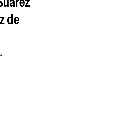
 Suárez
guenos en:
ez de
s