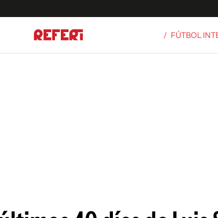
/
FÚTBOL IN
Olímpicos
S
tbol
g
ortivo