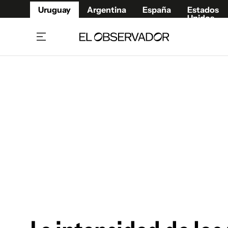
Uruguay
Argentina
España
Estados
Unidos
Home
Juegos 
Referí
Rugby
Fútbol
Básque
Mundial 2026
Tenis
Resultados Deportivos
Runnin
Fútbol internacional
Polidep
Copa Libertadores
Motor