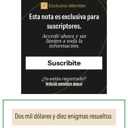
Esta nota es exclusiva para
suscriptores.
Accedé ahora y sin
límites a toda la
información.
Suscribite
¿Ya estás registrado?
Iniciá sesión aquí
Dos mil dólares y diez enigmas resueltos