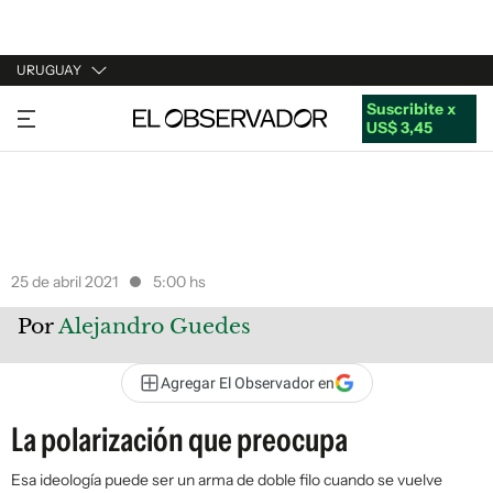
URUGUAY
Suscribite x
URUGUAY
US$ 3,45
ARGENTINA
ESPAÑA
ESTADOS UNIDOS
25 de abril 2021
5:00 hs
Por
Alejandro Guedes
Agregar El Observador en
La polarización que preocupa
Esa ideología puede ser un arma de doble filo cuando se vuelve