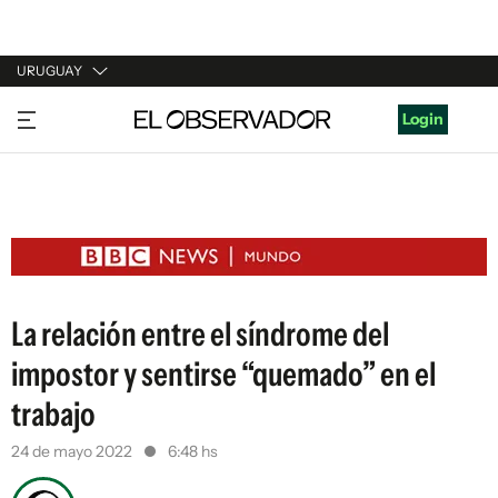
URUGUAY
URUGUAY
Login
ARGENTINA
ESPAÑA
ESTADOS UNIDOS
La relación entre el síndrome del
impostor y sentirse “quemado” en el
trabajo
24 de mayo 2022
6:48 hs